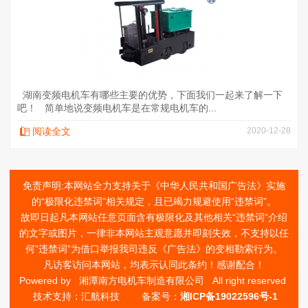
湖南变频电机车有哪些主要的优势，下面我们一起来了解一下
吧！ 简单地说变频电机车是在常规电机车的...
阅读全文
2020-12-28
免责声明:本网站全力支持关于《中华人民共和国广告法》实施
的“极限化违禁词”相关规定，且已竭力规避使用“违禁词”。
故即日起凡本网站任意页面含有极限化及其他相关“违禁词”介绍
的文字或图片，一律非本网站主观意愿并即刻失效，不支持以任
何"违禁词”为借口举报我司违反《广告法》的变相勒索行为。
凡访客访问本网站，均表示认同此条约！感谢配合！
Powered by
湘潭南方电机车制造有限公司
All right reserved
技术支持：汇航科技 备案号：
湘ICP备19022596号-1