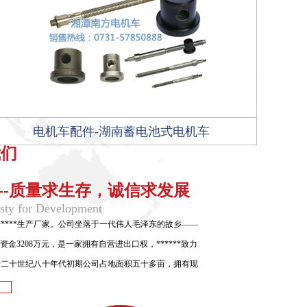
电机车配件-湖南蓄电池式电机车
我们
---质量求生存，诚信求发展
esty for Development
*****生产厂家。公司坐落于一代伟人毛泽东的故乡——
3208万元，是一家拥有自营进出口权，******致力
于二十世纪八十年代初期公司占地面积五十多亩，拥有现
车平台及轨道，***类加工设备、检验设备120余台，员
0余人，研发、制造及其售后条件完备。