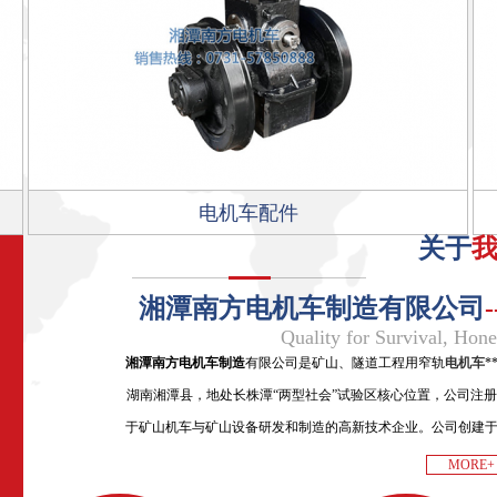
电机车配件
关于
湘潭南方电机车制造有限公司
Quality for Survival, Hon
湘潭南方电机车制造
有限公司是矿山、隧道工程用窄轨
电机车
*
湖南湘潭县，地处长株潭“两型社会”试验区核心位置，公司注册资金
于矿山机车与矿山设备研发和制造的高新技术企业。公司创建
代化生产厂房一万五千余平方米，试验中心两个和全套******试
MORE+
工60余人，其中具有中、高 级技术职称人员2