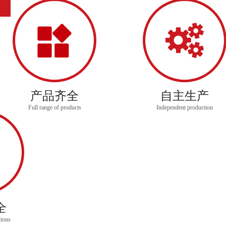
公司主要生产2.5T——45T
蓄电池式电机车
、1.5T——30T
架线式
备等。公司属******高新技术企业、******矿用窄轨电机
煤炭机械工业协会会员单位，安全生产标准化三级企业，湘潭市矿山
隔爆电机车重点
产品齐全
自主生产
Full range of products
Independent production
全
tions