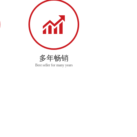
电机车
、
变频电机车
、
轨道交通施工电瓶车及后配备设
车行业技术标准起草单位，中国电器工业协会理事单位，中国
装备协会理事单位，******安全许可的***类防爆
制造厂商。
多年畅销
Best seller for many years