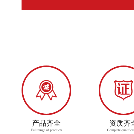
产品齐全
资质齐
Full range of products
Complete qualifica