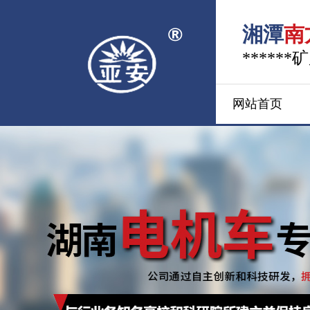
湘潭
南
*****
网站首页