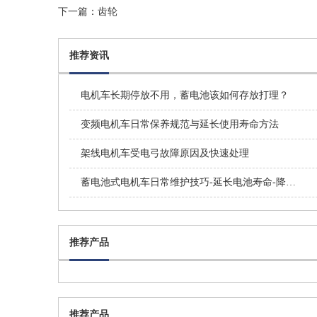
下一篇：
齿轮
推荐资讯
电机车长期停放不用，蓄电池该如何存放打理？
变频电机车日常保养规范与延长使用寿命方法
架线电机车受电弓故障原因及快速处理
蓄电池式电机车日常维护技巧-延长电池寿命-降低设备故障率
推荐产品
推荐产品