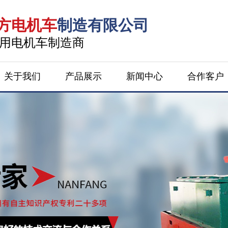
方电机车
制造有限公司
*矿用电机车制造商
关于我们
产品展示
新闻中心
合作客户